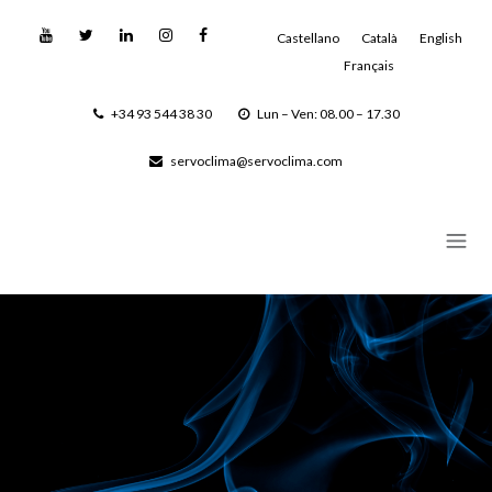
Castellano
Català
English
Français
+34 93 544 38 30
Lun – Ven: 08.00 – 17.30
servoclima@servoclima.com